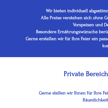
Wir bieten individuell abgestim
Alle Preise verstehen sich ohne 
Vorspeisen und De
Besondere Ernährungswünsche berüc
Gerne erstellen wir für Ihre Feier ein 
ko
Private Berei
Gerne stellen wir Ihnen für Ihre F
Räumlichkeit